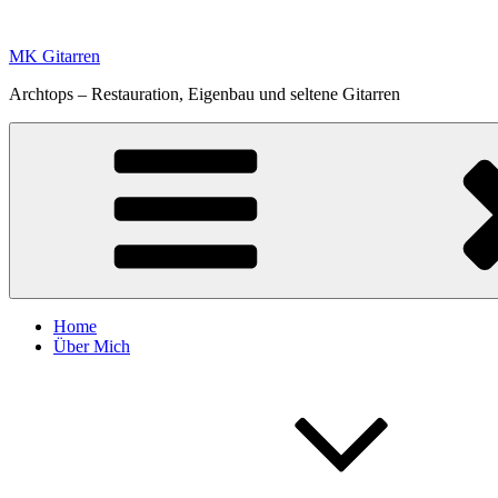
Zum
Inhalt
MK Gitarren
springen
Archtops – Restauration, Eigenbau und seltene Gitarren
Home
Über Mich