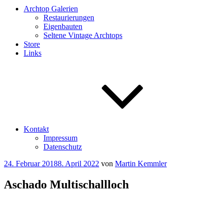
Archtop Galerien
Restaurierungen
Eigenbauten
Seltene Vintage Archtops
Store
Links
Kontakt
Impressum
Datenschutz
Veröffentlicht
24. Februar 2018
8. April 2022
von
Martin Kemmler
am
Aschado Multischallloch