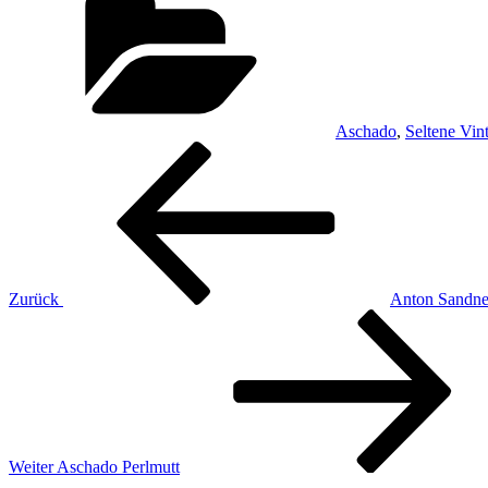
Aschado
,
Seltene Vin
Beitragsnavigation
Vorheriger
Beitrag
Zurück
Anton Sandne
Nächster
Beitrag
Weiter
Aschado Perlmutt