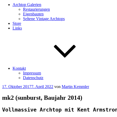
Archtop Galerien
Restaurierungen
Eigenbauten
Seltene Vintage Archtops
Store
Links
Kontakt
Impressum
Datenschutz
Veröffentlicht
17. Oktober 2017
7. April 2022
von
Martin Kemmler
am
mk2 (sunburst, Baujahr 2014)
Vollmassive Archtop mit Kent Armstro