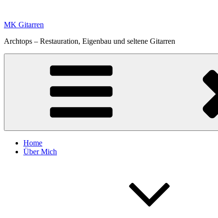
Zum
Inhalt
MK Gitarren
springen
Archtops – Restauration, Eigenbau und seltene Gitarren
Home
Über Mich