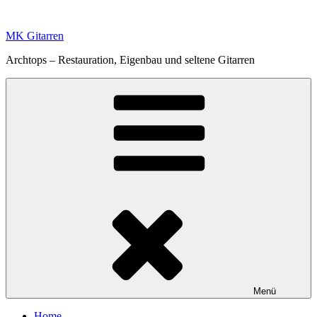
Zum
Inhalt
MK Gitarren
springen
Archtops – Restauration, Eigenbau und seltene Gitarren
Menü
Home