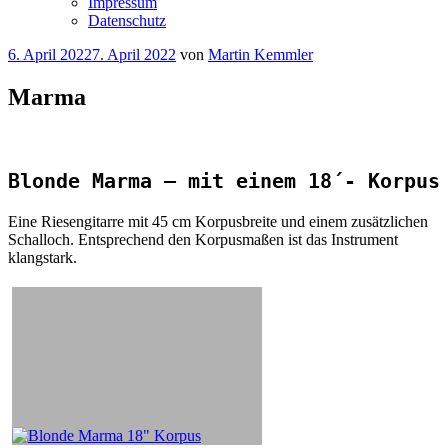
Impressum
Datenschutz
Veröffentlicht
6. April 2022
7. April 2022
von
Martin Kemmler
am
Marma
Blonde Marma – mit einem 18´- Korpus
Eine Riesengitarre mit 45 cm Korpusbreite und einem zusätzlichen
Schalloch. Entsprechend den Korpusmaßen ist das Instrument
klangstark.