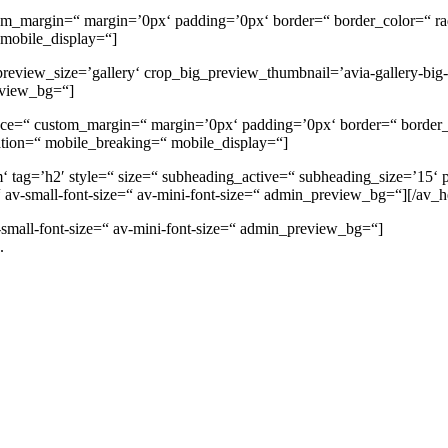
ustom_margin=“ margin=’0px‘ padding=’0px‘ border=“ border_color=“ 
 mobile_display=“]
 preview_size=’gallery‘ crop_big_preview_thumbnail=’avia-gallery-bi
eview_bg=“]
space=“ custom_margin=“ margin=’0px‘ padding=’0px‘ border=“ border
ation=“ mobile_breaking=“ mobile_display=“]
‘ tag=’h2′ style=“ size=“ subheading_active=“ subheading_size=’15‘ 
e=“ av-small-font-size=“ av-mini-font-size=“ admin_preview_bg=“][/av_
-small-font-size=“ av-mini-font-size=“ admin_preview_bg=“]
.