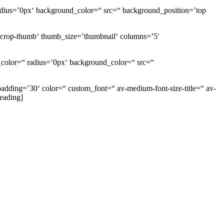
radius=’0px‘ background_color=“ src=“ background_position=’top
g-crop-thumb‘ thumb_size=’thumbnail‘ columns=’5′
_color=“ radius=’0px‘ background_color=“ src=“
padding=’30‘ color=“ custom_font=“ av-medium-font-size-title=“ av-
heading]