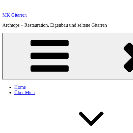
Zum
Inhalt
MK Gitarren
springen
Archtops – Restauration, Eigenbau und seltene Gitarren
Home
Über Mich