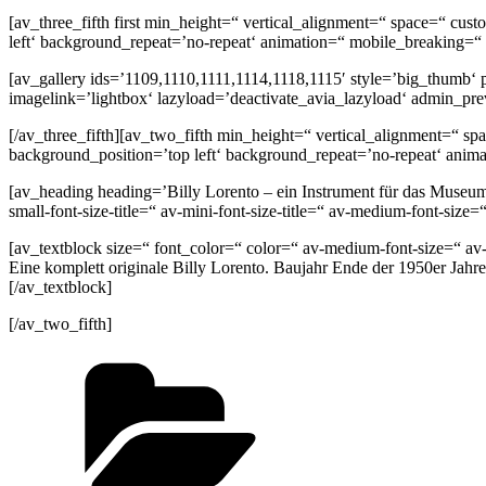
[av_three_fifth first min_height=“ vertical_alignment=“ space=“ c
left‘ background_repeat=’no-repeat‘ animation=“ mobile_breaking=“
[av_gallery ids=’1109,1110,1111,1114,1118,1115′ style=’big_thumb‘
imagelink=’lightbox‘ lazyload=’deactivate_avia_lazyload‘ admin_pr
[/av_three_fifth][av_two_fifth min_height=“ vertical_alignment=“ 
background_position=’top left‘ background_repeat=’no-repeat‘ anim
[av_heading heading=’Billy Lorento – ein Instrument für das Museum
small-font-size-title=“ av-mini-font-size-title=“ av-medium-font-siz
[av_textblock size=“ font_color=“ color=“ av-medium-font-size=“ av
Eine komplett originale Billy Lorento. Baujahr Ende der 1950er Jahre
[/av_textblock]
[/av_two_fifth]
Kategorien