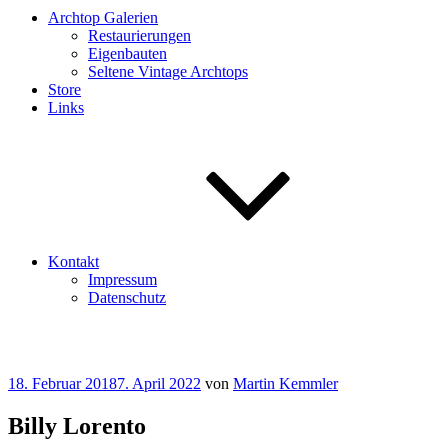
Archtop Galerien
Restaurierungen
Eigenbauten
Seltene Vintage Archtops
Store
Links
Kontakt
Impressum
Datenschutz
Veröffentlicht
18. Februar 2018
7. April 2022
von
Martin Kemmler
am
Billy Lorento