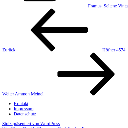
Framus
,
Seltene Vinta
Beitragsnavigation
Vorheriger
Beitrag
Zurück
Höfner 4574
Nächster
Beitrag
Weiter
Ammon Meinel
Kontakt
Impressum
Datenschutz
Stolz präsentiert von WordPress