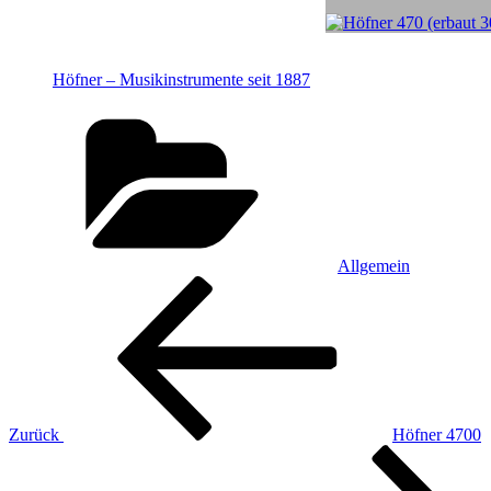
Höfner – Musikinstrumente seit 1887
Kategorien
Allgemein
Beitragsnavigation
Vorheriger
Beitrag
Zurück
Höfner 4700
Nächster
Beitrag