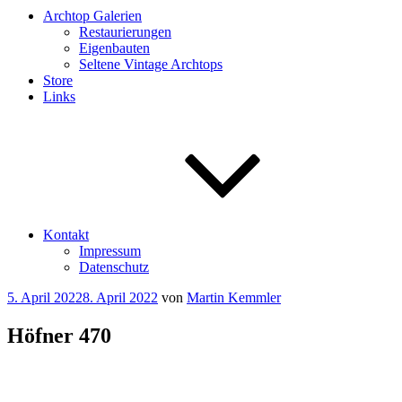
Archtop Galerien
Restaurierungen
Eigenbauten
Seltene Vintage Archtops
Store
Links
Kontakt
Impressum
Datenschutz
Veröffentlicht
5. April 2022
8. April 2022
von
Martin Kemmler
am
Höfner 470