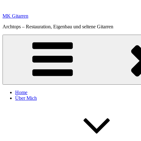
Zum
Inhalt
MK Gitarren
springen
Archtops – Restauration, Eigenbau und seltene Gitarren
Home
Über Mich