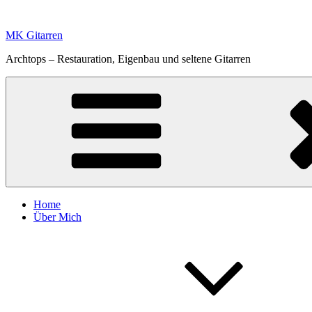
Zum
Inhalt
MK Gitarren
springen
Archtops – Restauration, Eigenbau und seltene Gitarren
Home
Über Mich