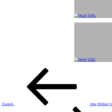
Beitragsnavigation
Vorheriger
Beitrag
Zurück
Alte Höfner G
Nächster