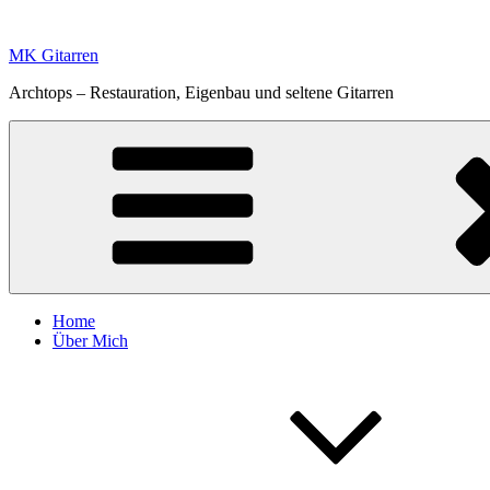
Zum
Inhalt
MK Gitarren
springen
Archtops – Restauration, Eigenbau und seltene Gitarren
Home
Über Mich