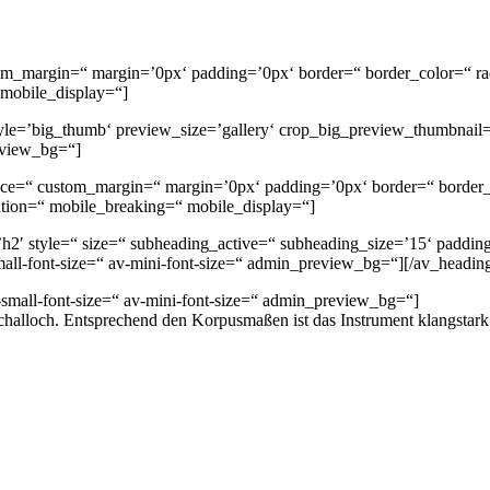
ustom_margin=“ margin=’0px‘ padding=’0px‘ border=“ border_color=“ 
 mobile_display=“]
yle=’big_thumb‘ preview_size=’gallery‘ crop_big_preview_thumbnail=
eview_bg=“]
space=“ custom_margin=“ margin=’0px‘ padding=’0px‘ border=“ border
ation=“ mobile_breaking=“ mobile_display=“]
2′ style=“ size=“ subheading_active=“ subheading_size=’15‘ padding=
-small-font-size=“ av-mini-font-size=“ admin_preview_bg=“][/av_headin
-small-font-size=“ av-mini-font-size=“ admin_preview_bg=“]
challoch. Entsprechend den Korpusmaßen ist das Instrument klangstark