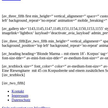
[av_three_fifth first min_height=“ vertical_alignment=“ space=“ c
left‘ background_repeat=’no-repeat‘ animation=“ mobile_breaking=“
[av_gallery ids=’1143,1145,1147,1149,1151,1154,1150,1153,1155′ st
imagelink=’lightbox‘ lazyload=’deactivate_avia_lazyload‘ admin_pr
[/av_three_fifth][av_two_fifth min_height=“ vertical_alignment=“ 
background_position=’top left‘ background_repeat=’no-repeat‘ anim
[av_heading heading=’Blonde Marma – mit einem 18´- Korpus‘ tag=’h
font-size-title=“ av-mini-font-size-title=“ av-medium-font-size=“ av
[av_textblock size=“ font_color=“ color=“ av-medium-font-size=“ av
Eine Riesengitarre mit 45 cm Korpusbreite und einem zusätzlichen S
[/av_textblock]
[/av_two_fifth]
Kontakt
Impressum
Datenschutz