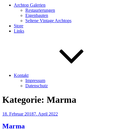
Archtop Galerien
Restaurierungen
Eigenbauten
Seltene Vintage Archtops
Store
Links
Kontakt
Impressum
Datenschutz
Kategorie:
Marma
Veröffentlicht
18. Februar 2018
7. April 2022
am
Marma