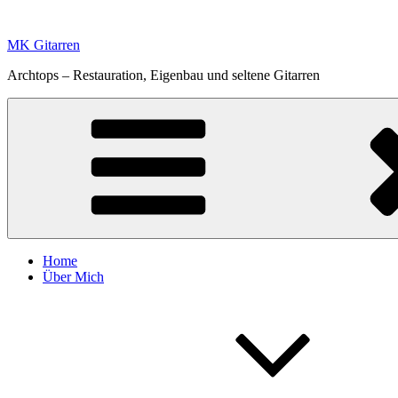
Zum
Inhalt
MK Gitarren
springen
Archtops – Restauration, Eigenbau und seltene Gitarren
Home
Über Mich