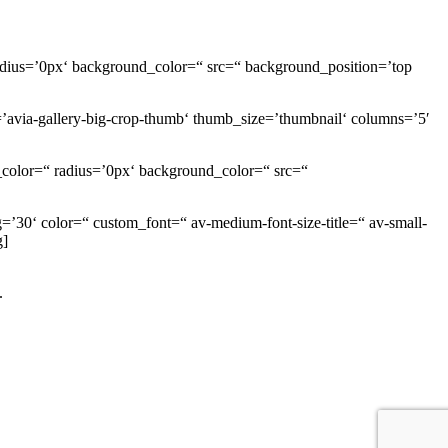
radius=’0px‘ background_color=“ src=“ background_position=’top
’avia-gallery-big-crop-thumb‘ thumb_size=’thumbnail‘ columns=’5′
_color=“ radius=’0px‘ background_color=“ src=“
’30‘ color=“ custom_font=“ av-medium-font-size-title=“ av-small-
g]
.