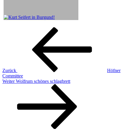
Beitragsnavigation
Vorheriger
Beitrag
Zurück
Höfner
Committee
Nächster
Weiter
Wolfrum schönes schlagbrett
Beitrag