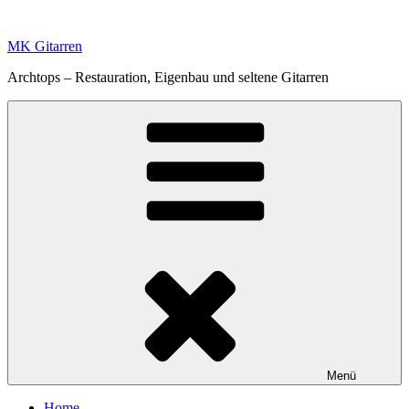
Zum
Inhalt
MK Gitarren
springen
Archtops – Restauration, Eigenbau und seltene Gitarren
Menü
Home